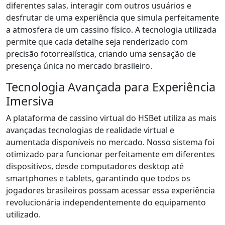
diferentes salas, interagir com outros usuários e
desfrutar de uma experiência que simula perfeitamente
a atmosfera de um cassino físico. A tecnologia utilizada
permite que cada detalhe seja renderizado com
precisão fotorrealística, criando uma sensação de
presença única no mercado brasileiro.
Tecnologia Avançada para Experiência
Imersiva
A plataforma de cassino virtual do HSBet utiliza as mais
avançadas tecnologias de realidade virtual e
aumentada disponíveis no mercado. Nosso sistema foi
otimizado para funcionar perfeitamente em diferentes
dispositivos, desde computadores desktop até
smartphones e tablets, garantindo que todos os
jogadores brasileiros possam acessar essa experiência
revolucionária independentemente do equipamento
utilizado.