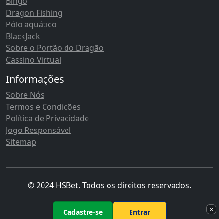
Bingo
Dragon Fishing
Pólo aquático
BlackJack
Sobre o Portão do Dragão
Cassino Virtual
Informações
Sobre Nós
Termos e Condições
Política de Privacidade
Jogo Responsável
Sitemap
© 2024 HSBet. Todos os direitos reservados.
×
Cadastre-se
Entrar