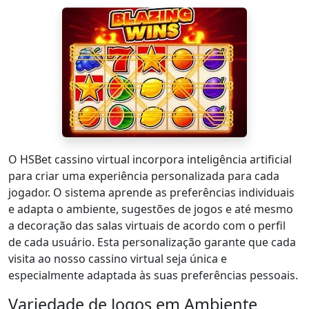
O HSBet cassino virtual incorpora inteligência artificial
para criar uma experiência personalizada para cada
jogador. O sistema aprende as preferências individuais
e adapta o ambiente, sugestões de jogos e até mesmo
a decoração das salas virtuais de acordo com o perfil
de cada usuário. Esta personalização garante que cada
visita ao nosso cassino virtual seja única e
especialmente adaptada às suas preferências pessoais.
Variedade de Jogos em Ambiente