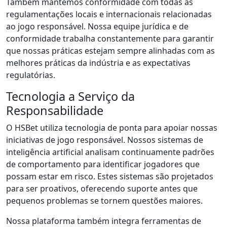
Também mantemos conformidade com todas as
regulamentações locais e internacionais relacionadas
ao jogo responsável. Nossa equipe jurídica e de
conformidade trabalha constantemente para garantir
que nossas práticas estejam sempre alinhadas com as
melhores práticas da indústria e as expectativas
regulatórias.
Tecnologia a Serviço da
Responsabilidade
O HSBet utiliza tecnologia de ponta para apoiar nossas
iniciativas de jogo responsável. Nossos sistemas de
inteligência artificial analisam continuamente padrões
de comportamento para identificar jogadores que
possam estar em risco. Estes sistemas são projetados
para ser proativos, oferecendo suporte antes que
pequenos problemas se tornem questões maiores.
Nossa plataforma também integra ferramentas de