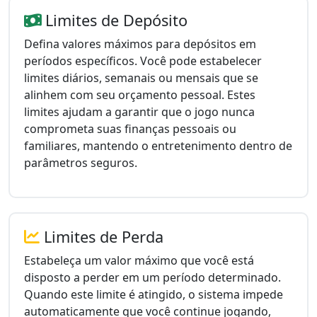
Limites de Depósito
Defina valores máximos para depósitos em
períodos específicos. Você pode estabelecer
limites diários, semanais ou mensais que se
alinhem com seu orçamento pessoal. Estes
limites ajudam a garantir que o jogo nunca
comprometa suas finanças pessoais ou
familiares, mantendo o entretenimento dentro de
parâmetros seguros.
Limites de Perda
Estabeleça um valor máximo que você está
disposto a perder em um período determinado.
Quando este limite é atingido, o sistema impede
automaticamente que você continue jogando,