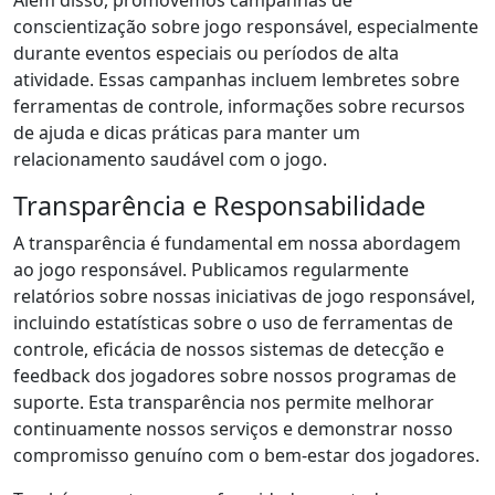
Além disso, promovemos campanhas de
conscientização sobre jogo responsável, especialmente
durante eventos especiais ou períodos de alta
atividade. Essas campanhas incluem lembretes sobre
ferramentas de controle, informações sobre recursos
de ajuda e dicas práticas para manter um
relacionamento saudável com o jogo.
Transparência e Responsabilidade
A transparência é fundamental em nossa abordagem
ao jogo responsável. Publicamos regularmente
relatórios sobre nossas iniciativas de jogo responsável,
incluindo estatísticas sobre o uso de ferramentas de
controle, eficácia de nossos sistemas de detecção e
feedback dos jogadores sobre nossos programas de
suporte. Esta transparência nos permite melhorar
continuamente nossos serviços e demonstrar nosso
compromisso genuíno com o bem-estar dos jogadores.