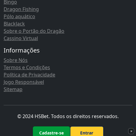
Bingo
Dragon Fishing
Pólo aquático
BlackJack
Sobre o Portão do Dragão
Cassino Virtual
Informações
Sobre Nós
Termos e Condições
Política de Privacidade
Jogo Responsável
Sitemap
© 2024 HSBet. Todos os direitos reservados.
×
Cadastre-se
Entrar